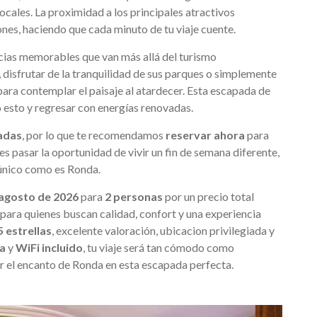
locales. La proximidad a los principales atractivos
iones, haciendo que cada minuto de tu viaje cuente.
cias memorables que van más allá del turismo
, disfrutar de la tranquilidad de sus parques o simplemente
 para contemplar el paisaje al atardecer. Esta escapada de
o esto y regresar con energías renovadas.
tadas
, por lo que te recomendamos
reservar ahora
para
es pasar la oportunidad de vivir un fin de semana diferente,
o único como es Ronda.
e agosto de 2026
para
2 personas
por un precio total
 para quienes buscan calidad, confort y una experiencia
5 estrellas
, excelente valoración, ubicacion privilegiada y
ta
y
WiFi incluido
, tu viaje será tan cómodo como
r el encanto de Ronda en esta escapada perfecta.