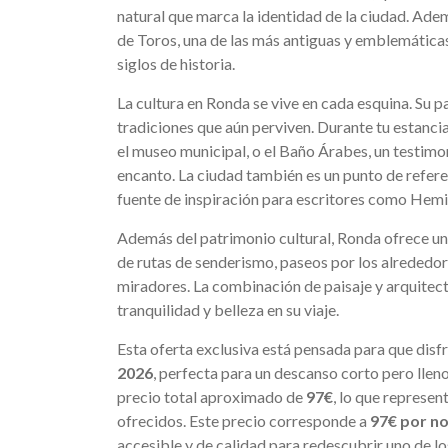
natural que marca la identidad de la ciudad. Adem
de Toros, una de las más antiguas y emblemáticas
siglos de historia.
La cultura en Ronda se vive en cada esquina. Su p
tradiciones que aún perviven. Durante tu estancia
el museo municipal, o el Baño Árabes, un testim
encanto. La ciudad también es un punto de referenc
fuente de inspiración para escritores como Hem
Además del patrimonio cultural, Ronda ofrece un
de rutas de senderismo, paseos por los alrededor
miradores. La combinación de paisaje y arquitect
tranquilidad y belleza en su viaje.
Esta oferta exclusiva está pensada para que disf
2026
, perfecta para un descanso corto pero llen
precio total aproximado de
97€
, lo que represen
ofrecidos. Este precio corresponde a
97€ por n
accesible y de calidad para redescubrir uno de l