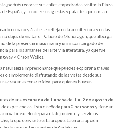
ás, podrás recorrer sus calles empedradas, visitar la Plaza
 de España, y conocer sus iglesias y palacios que narran
asado romano y árabe se refleja en la arquitectura y en las
, no dejes de visitar el Palacio de Mondragón, que alberga
onio de la presencia musulmana y un rincón cargado de
ia para los amantes del arte y la literatura, ya que fue
ingway y Orson Welles.
a naturaleza impresionante que puedes explorar a través
es o simplemente disfrutando de las vistas desde sus
ura crea un escenario ideal para quienes buscan
rutes de una
escapada de 1 noche
del
1 al 2 de agosto de
o de experiencias. Está diseñada para
2 personas
y tiene un
ta un valor excelente para el alojamiento y servicios
oche
, lo que convierte esta propuesta en una opción
os destinos más fascinantes de Andalucía.