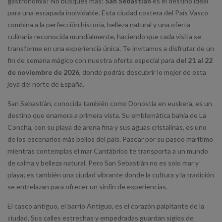
gastronomía? No busques más:
San Sebastián
es el destino ideal
para una escapada inolvidable. Esta ciudad costera del País Vasco
combina a la perfección historia, belleza natural y una oferta
culinaria reconocida mundialmente, haciendo que cada visita se
transforme en una experiencia única. Te invitamos a disfrutar de un
fin de semana mágico con nuestra oferta especial para
del 21 al 22
de noviembre de 2026
, donde podrás descubrir lo mejor de esta
joya del norte de España.
San Sebastián, conocida también como Donostia en euskera, es un
destino que enamora a primera vista. Su emblemática bahía de La
Concha, con su playa de arena fina y sus aguas cristalinas, es uno
de los escenarios más bellos del país. Pasear por su paseo marítimo
mientras contemplas el mar Cantábrico te transporta a un mundo
de calma y belleza natural. Pero San Sebastián no es solo mar y
playa; es también una ciudad vibrante donde la cultura y la tradición
se entrelazan para ofrecer un sinfín de experiencias.
El casco antiguo, el barrio Antiguo, es el corazón palpitante de la
ciudad. Sus calles estrechas y empedradas guardan siglos de