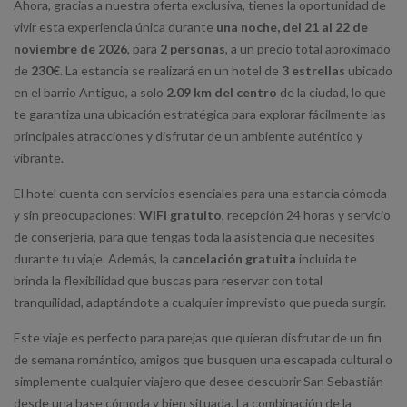
Ahora, gracias a nuestra oferta exclusiva, tienes la oportunidad de
vivir esta experiencia única durante
una noche, del 21 al 22 de
noviembre de 2026
, para
2 personas
, a un precio total aproximado
de
230€
. La estancia se realizará en un hotel de
3 estrellas
ubicado
en el barrio Antiguo, a solo
2.09 km del centro
de la ciudad, lo que
te garantiza una ubicación estratégica para explorar fácilmente las
principales atracciones y disfrutar de un ambiente auténtico y
vibrante.
El hotel cuenta con servicios esenciales para una estancia cómoda
y sin preocupaciones:
WiFi gratuito
, recepción 24 horas y servicio
de conserjería, para que tengas toda la asistencia que necesites
durante tu viaje. Además, la
cancelación gratuita
incluida te
brinda la flexibilidad que buscas para reservar con total
tranquilidad, adaptándote a cualquier imprevisto que pueda surgir.
Este viaje es perfecto para parejas que quieran disfrutar de un fin
de semana romántico, amigos que busquen una escapada cultural o
simplemente cualquier viajero que desee descubrir San Sebastián
desde una base cómoda y bien situada. La combinación de la