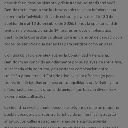
descubrir un destino vibrante y disfrutar del sol mediterráneo?
Benidorm
te espera con los brazos abiertos para brindarte una
experiencia inolvidable llena de cultura, playa y ocio. Del
30 de
septiembre al 13 de octubre de 2026
, tienes la oportunidad de
vivir un viaje excepcional de
14 noches
en este emblemático
destino de la Costa Blanca, alojándote en un hotel de calidad y con
todos los servicios que necesitas para sentirte como en casa.
Con una ubicación privilegiada en la Comunidad Valenciana,
Benidorm
es conocido mundialmente por sus playas de arena fina,
su animada vida nocturna, y su perfecta combinación entre
tradición y modernidad. Este destino costero ofrece algo para
todos: desde familias que buscan tranquilidad y actividades para
niños, hasta parejas y grupos de amigos que buscan diversión y
experiencias culturales.
La ciudad ha evolucionado desde sus orígenes como un pequeño
pueblo pesquero a un centro turístico de primer nivel. Su casco
antiguo, con calles estrechas y llenas de encanto, alberga
monumentos históricos como la iglesia de San Jaime y Santa Ana,