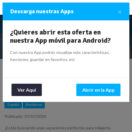
×
Descarga nuestras Apps
¿Quieres abrir esta oferta en
Viaje de 14 días a Benidorm por 172€/noche (2
pers.) 3 estrellas
nuestra App móvil para Android?
Con nuestra App podrás visualizar más características,
funciones, guardar en favoritos, etc
Viaje de 14 días a Benidorm
por 172€/noche (2 pers.) 3
estrellas
Ver Aquí
Abrir en la App
España
Benidorm
Publicado: 07/07/2026
¿Estás buscando unas vacaciones perfectas para relajarte,