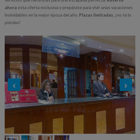
ahora
esta oferta exclusiva y prepárate para vivir unas vacaciones
inolvidables en la mejor época del año.
Plazas limitadas
, ¡no te lo
pierdas!