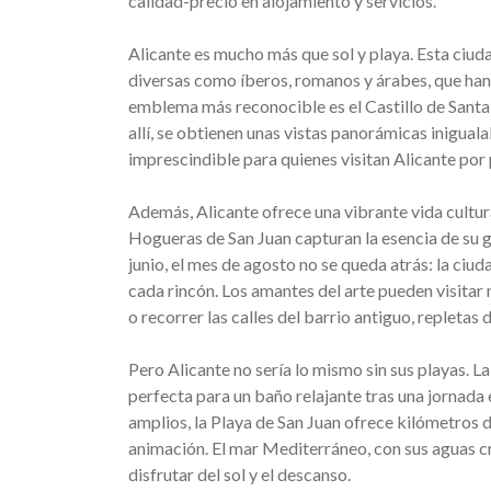
calidad-precio en alojamiento y servicios.
Alicante es mucho más que sol y playa. Esta ciuda
diversas como íberos, romanos y árabes, que han 
emblema más reconocible es el Castillo de Santa 
allí, se obtienen unas vistas panorámicas inigual
imprescindible para quienes visitan Alicante por
Además, Alicante ofrece una vibrante vida cultura
Hogueras de San Juan capturan la esencia de su ge
junio, el mes de agosto no se queda atrás: la ciu
cada rincón. Los amantes del arte pueden visit
o recorrer las calles del barrio antiguo, repletas 
Pero Alicante no sería lo mismo sin sus playas. La
perfecta para un baño relajante tras una jornada
amplios, la Playa de San Juan ofrece kilómetros d
animación. El mar Mediterráneo, con sus aguas cr
disfrutar del sol y el descanso.