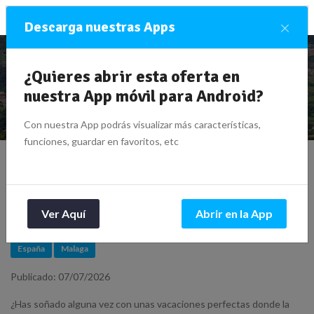
×
Descarga nuestras Apps
¿Quieres abrir esta oferta en
Viaje de 9 días a Málaga desde 155€/noche (2
pers.) 3 estrellas
nuestra App móvil para Android?
Con nuestra App podrás visualizar más características,
funciones, guardar en favoritos, etc
Viaje de 9 días a Málaga desde
155€/noche (2 pers.) 3
estrellas
Ver Aquí
Abrir en la App
España
Malaga
Publicado: 07/07/2026
¿Has soñado alguna vez con unas vacaciones perfectas donde la