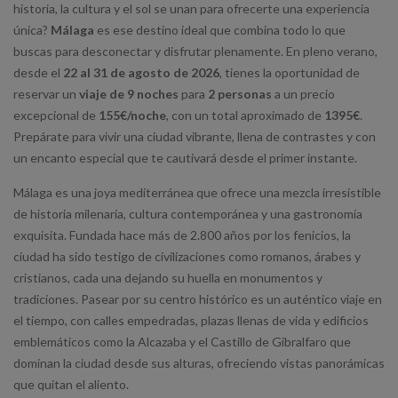
historia, la cultura y el sol se unan para ofrecerte una experiencia
única?
Málaga
es ese destino ideal que combina todo lo que
buscas para desconectar y disfrutar plenamente. En pleno verano,
desde el
22 al 31 de agosto de 2026
, tienes la oportunidad de
reservar un
viaje de 9 noches
para
2 personas
a un precio
excepcional de
155€/noche
, con un total aproximado de
1395€
.
Prepárate para vivir una ciudad vibrante, llena de contrastes y con
un encanto especial que te cautivará desde el primer instante.
Málaga es una joya mediterránea que ofrece una mezcla irresistible
de historia milenaria, cultura contemporánea y una gastronomía
exquisita. Fundada hace más de 2.800 años por los fenicios, la
ciudad ha sido testigo de civilizaciones como romanos, árabes y
cristianos, cada una dejando su huella en monumentos y
tradiciones. Pasear por su centro histórico es un auténtico viaje en
el tiempo, con calles empedradas, plazas llenas de vida y edificios
emblemáticos como la Alcazaba y el Castillo de Gibralfaro que
dominan la ciudad desde sus alturas, ofreciendo vistas panorámicas
que quitan el aliento.