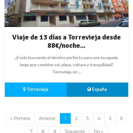
Viaje de 13 días a Torrevieja desde
88€/noche...
¿Estás buscando el destino perfecto para una escapada
larga que combine sol, playa, cultura y tranquilidad?
Torrevieja, en ...
 Torrevieja
 España 
« Primera
Anterior
1
2
3
4
5
6
7
8
9
Siguiente
Fin »